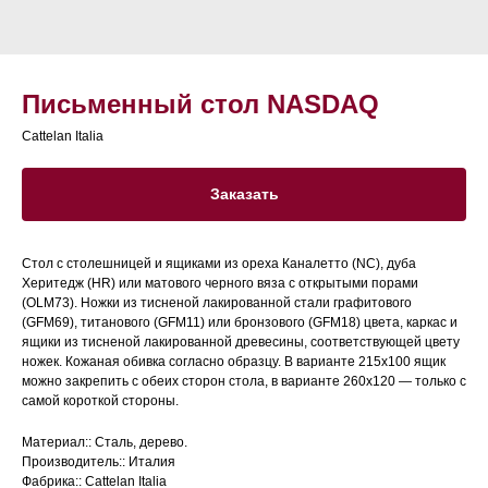
Письменный стол NASDAQ
Cattelan Italia
Заказать
Стол с столешницей и ящиками из ореха Каналетто (NC), дуба
Херитедж (HR) или матового черного вяза с открытыми порами
(OLM73). Ножки из тисненой лакированной стали графитового
(GFM69), титанового (GFM11) или бронзового (GFM18) цвета, каркас и
ящики из тисненой лакированной древесины, соответствующей цвету
ножек. Кожаная обивка согласно образцу. В варианте 215x100 ящик
можно закрепить с обеих сторон стола, в варианте 260x120 — только с
самой короткой стороны.
Материал:: Сталь, дерево.
Производитель:: Италия
Фабрика:: Cattelan Italia