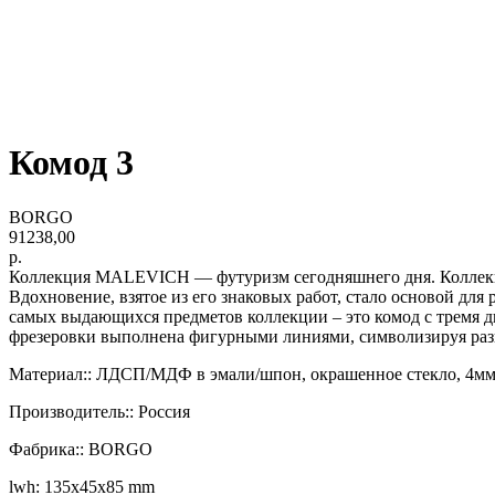
Комод 3
BORGO
91238,00
р.
Коллекция MALEVICH — футуризм сегодняшнего дня. Коллекци
Вдохновение, взятое из его знаковых работ, стало основой дл
самых выдающихся предметов коллекции – это комод с тремя д
фрезеровки выполнена фигурными линиями, символизируя раз
Материал:: ЛДСП/МДФ в эмали/шпон, окрашенное стекло, 4мм
Производитель:: Россия
Фабрика:: BORGO
lwh: 135x45x85 mm