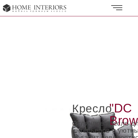
"DC
Кресло
Brow
Отличное кресло д
интерьеров и уютны
подарит невероятн